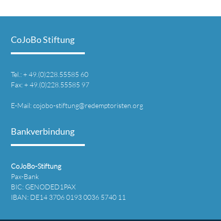
CoJoBo Stiftung
Tel.: + 49.(0)228.55585 60
Fax: + 49.(0)228.55585 97
E-Mail:
cojobo-stiftung@redemptoristen.org
Bankverbindung
CoJoBo-Stiftung
Pax-Bank
BIC: GENODED1PAX
IBAN: DE14 3706 0193 0036 5740 11