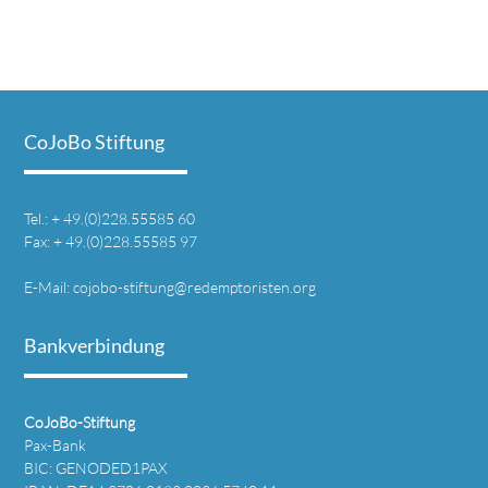
CoJoBo Stiftung
Tel.: + 49.(0)228.55585 60
Fax: + 49.(0)228.55585 97
E-Mail:
cojobo-stiftung@redemptoristen.org
Bankverbindung
CoJoBo-Stiftung
Pax-Bank
BIC: GENODED1PAX